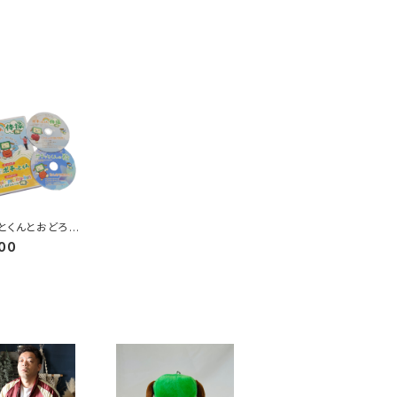
とくんとおどろう
＆CD
00