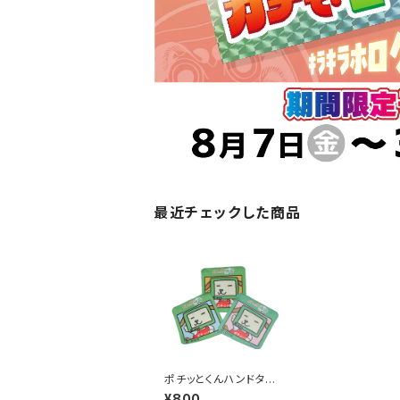
最近チェックした商品
ポチッとくんハンドタオ
ル
¥800