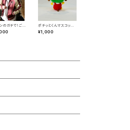
ンのガチで！ごめ
ポチッとくんマスコット
／刺繍スカジャ
キーホルダー
,000
¥1,000
スケver [受注
2026年8月31日
3:59まで]