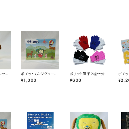
コット
ポチッとくんジグソーパ
ポチッと軍手２組セット
ポチッ
ズル
DVD
¥1,000
¥600
¥2,2