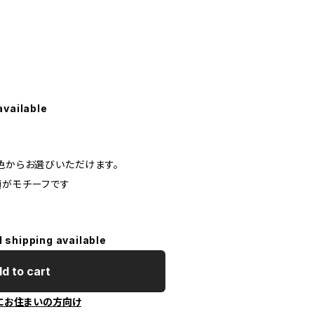
ル
available
色からお選びいただけます。
顔がモチーフです
l shipping available
d to cart
にお住まいの方向け