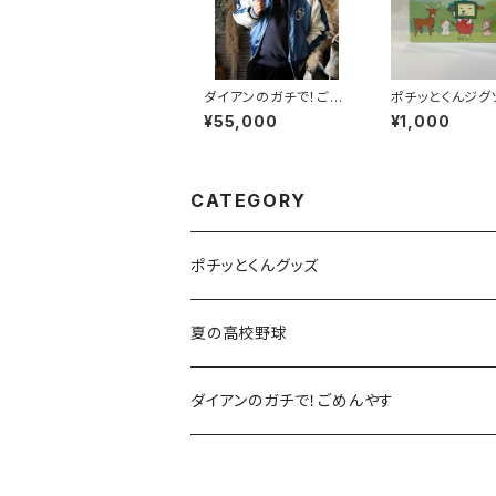
ダイアンのガチで！ごめ
ポチッとくんジグ
んやす／刺繍スカジャ
ズル
¥55,000
¥1,000
ン 津田ver [受注期間：
2026年8月31日(月)2
3:59まで]
CATEGORY
ポチッとくんグッズ
夏の高校野球
ダイアンのガチで！ごめんやす