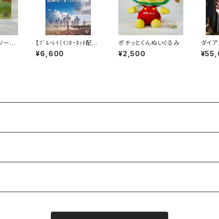
ソーパ
【ﾌﾞﾙｰﾚｲ（ｲﾝﾀｰﾈｯﾄ配
ポチッとくんぬいぐるみ
ダイア
信）】夏の高校野球202
んやす
¥6,600
¥2,500
¥55
6群馬大会
ン ユー
期間：
(月)2