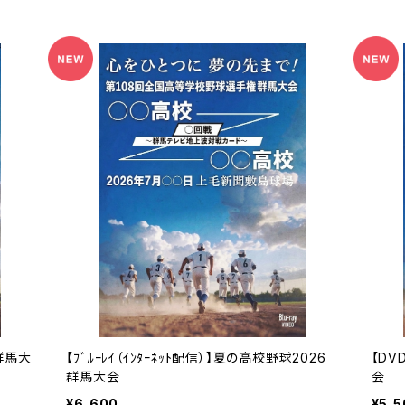
6群馬大
【ﾌﾞﾙｰﾚｲ（ｲﾝﾀｰﾈｯﾄ配信）】夏の高校野球2026
【DV
群馬大会
会
¥6,600
¥5,5