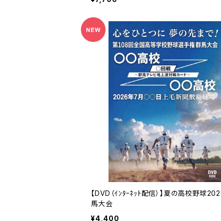
【DVD（ｲﾝﾀｰﾈｯﾄ配信）】夏の高校野球20
馬大会
¥4,400