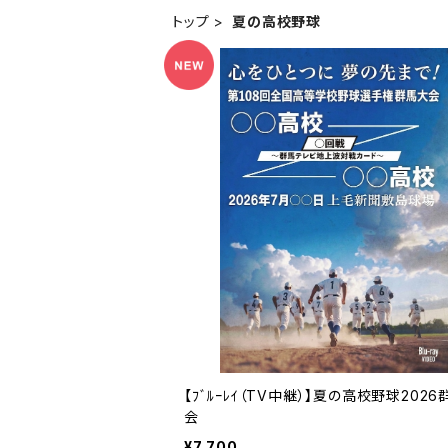
トップ
夏の高校野球
【ﾌﾞﾙｰﾚｲ（TV中継）】夏の高校野球202
会
¥7,700