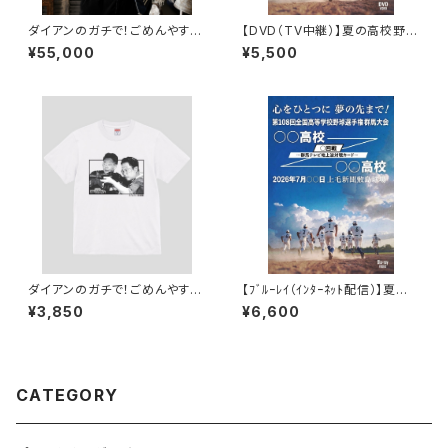
ダイアンのガチで！ごめんやす／
【DVD（TV中継）】夏の高校野球
刺繍スカジャン 津田ver [受注
2026群馬大会
¥55,000
¥5,500
期間：2026年8月31日(月)23:5
9まで]
ダイアンのガチで！ごめんやす／
【ﾌﾞﾙｰﾚｲ（ｲﾝﾀｰﾈｯﾄ配信）】夏の
モノクログラフィックTシャツ [受
高校野球2026群馬大会
¥3,850
¥6,600
注期間：2026年8月31日(月)2
3:59まで]
CATEGORY