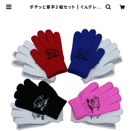
ポチッと軍手２組セット | ぐんテレ商
会